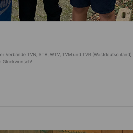
r Verbände TVN, STB, WTV, TVM und TVR (Westdeutschland) 201
en Glückwunsch!