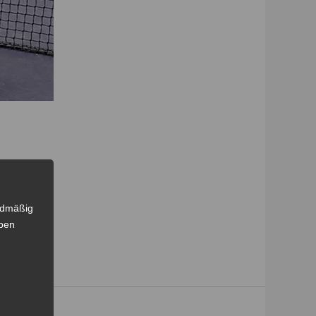
rdmäßig
eben